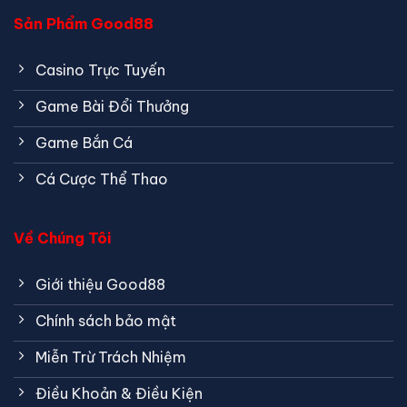
Sản Phẩm Good88
Casino Trực Tuyến
Game Bài Đổi Thưởng
Game Bắn Cá
Cá Cược Thể Thao
Về Chúng Tôi
Giới thiệu Good88
Chính sách bảo mật
Miễn Trừ Trách Nhiệm
Điều Khoản & Điều Kiện