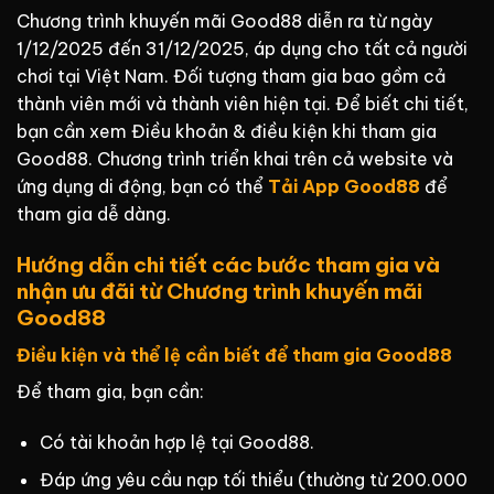
Chương trình khuyến mãi Good88 diễn ra từ ngày
1/12/2025 đến 31/12/2025, áp dụng cho tất cả người
chơi tại Việt Nam. Đối tượng tham gia bao gồm cả
thành viên mới và thành viên hiện tại. Để biết chi tiết,
bạn cần xem Điều khoản & điều kiện khi tham gia
Good88. Chương trình triển khai trên cả website và
ứng dụng di động, bạn có thể
Tải App Good88
để
tham gia dễ dàng.
Hướng dẫn chi tiết các bước tham gia và
nhận ưu đãi từ Chương trình khuyến mãi
Good88
Điều kiện và thể lệ cần biết để tham gia Good88
Để tham gia, bạn cần:
Có tài khoản hợp lệ tại Good88.
Đáp ứng yêu cầu nạp tối thiểu (thường từ 200.000