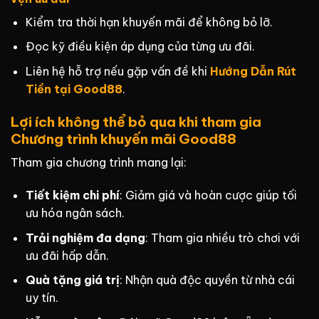
Kiểm tra thời hạn khuyến mãi để không bỏ lỡ.
Đọc kỹ điều kiện áp dụng của từng ưu đãi.
Liên hệ hỗ trợ nếu gặp vấn đề khi
Hướng Dẫn Rút
Tiền tại Good88
.
Lợi ích không thể bỏ qua khi tham gia
Chương trình khuyến mãi Good88
Tham gia chương trình mang lại:
Tiết kiệm chi phí
: Giảm giá và hoàn cược giúp tối
ưu hóa ngân sách.
Trải nghiệm đa dạng
: Tham gia nhiều trò chơi với
ưu đãi hấp dẫn.
Quà tặng giá trị
: Nhận quà độc quyền từ nhà cái
uy tín.