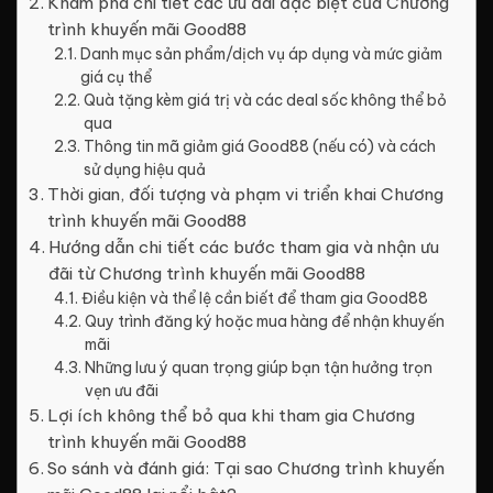
Khám phá chi tiết các ưu đãi đặc biệt của Chương
trình khuyến mãi Good88
Danh mục sản phẩm/dịch vụ áp dụng và mức giảm
giá cụ thể
Quà tặng kèm giá trị và các deal sốc không thể bỏ
qua
Thông tin mã giảm giá Good88 (nếu có) và cách
sử dụng hiệu quả
Thời gian, đối tượng và phạm vi triển khai Chương
trình khuyến mãi Good88
Hướng dẫn chi tiết các bước tham gia và nhận ưu
đãi từ Chương trình khuyến mãi Good88
Điều kiện và thể lệ cần biết để tham gia Good88
Quy trình đăng ký hoặc mua hàng để nhận khuyến
mãi
Những lưu ý quan trọng giúp bạn tận hưởng trọn
vẹn ưu đãi
Lợi ích không thể bỏ qua khi tham gia Chương
trình khuyến mãi Good88
So sánh và đánh giá: Tại sao Chương trình khuyến