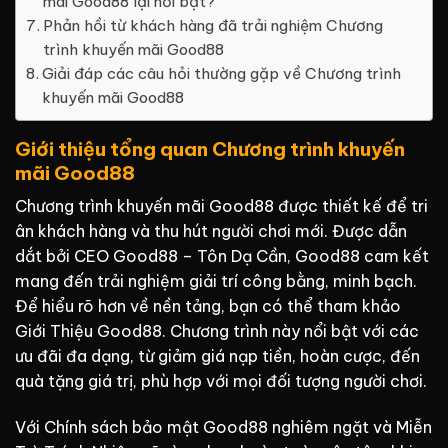
mãi Good88 lại nổi bật?
Phản hồi từ khách hàng đã trải nghiệm Chương
trình khuyến mãi Good88
Giải đáp các câu hỏi thường gặp về Chương trình
khuyến mãi Good88
Giới thiệu tổng quan Chương trình khuyến
mãi Good88
Chương trình khuyến mãi Good88 được thiết kế để tri
ân khách hàng và thu hút người chơi mới. Được dẫn
dắt bởi CEO Good88 – Tôn Dạ Cần, Good88 cam kết
mang đến trải nghiệm giải trí công bằng, minh bạch.
Để hiểu rõ hơn về nền tảng, bạn có thể tham khảo
Giới Thiệu Good88. Chương trình này nổi bật với các
ưu đãi đa dạng, từ giảm giá nạp tiền, hoàn cược, đến
quà tặng giá trị, phù hợp với mọi đối tượng người chơi.
Với Chính sách bảo mật Good88 nghiêm ngặt và Miễn