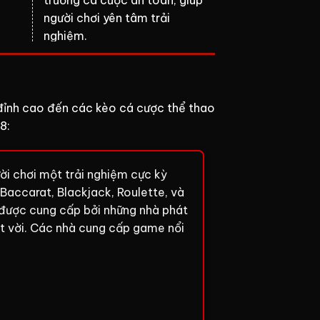
người chơi yên tâm trải
nghiệm.
ỉnh cao đến các kèo cá cược thể thao
8:
i chơi một trải nghiệm cực kỳ
Baccarat, Blackjack, Roulette, và
được cung cấp bởi những nhà phát
ệt vời. Các nhà cung cấp game nổi