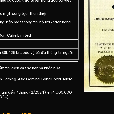
hiệu cá cược trực tuyến hàng đầu tại Việt
ảo mật, sáng tạo, thân thiện
ụng, bảo mật thông tin, hỗ trợ khách hàng
f Man, Cube Limited
SSL 128 bit, bảo vệ tối đa thông tin người
ềm tin, dịch vụ tạo nên sự khác biệt.
on Gaming, Asia Gaming, Saba Sport, Micro
t tìm kiếm/tháng (2/2024) lên 4.000.000
2024)