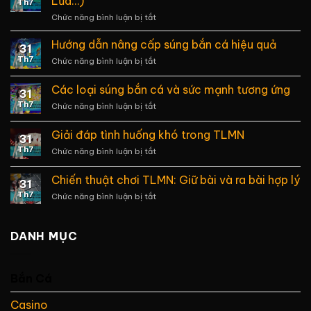
Lửa…)
Th7
Chức năng bình luận bị tắt
ở
Khám
phá
Hướng dẫn nâng cấp súng bắn cá hiệu quả
31
các
Th7
Chức năng bình luận bị tắt
ở
loại
Hướng
đạn
dẫn
Các loại súng bắn cá và sức mạnh tương ứng
bắn
31
nâng
cá
Th7
Chức năng bình luận bị tắt
ở
cấp
đặc
Các
súng
biệt
loại
bắn
Giải đáp tình huống khó trong TLMN
(Laze,
31
súng
cá
Lửa…)
Th7
Chức năng bình luận bị tắt
ở
bắn
hiệu
Giải
cá
quả
đáp
và
Chiến thuật chơi TLMN: Giữ bài và ra bài hợp lý
31
tình
sức
Th7
Chức năng bình luận bị tắt
ở
huống
mạnh
Chiến
khó
tương
thuật
trong
ứng
chơi
DANH MỤC
TLMN
TLMN:
Giữ
bài
Bắn Cá
và
ra
Casino
bài