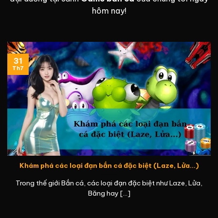
hôm nay!
31
Th7
Khám phá các loại đạn bắn cá đặc biệt (Laze, Lửa…)
Trong thế giới Bắn cá, các loại đạn đặc biệt như Laze, Lửa,
Băng hay [...]