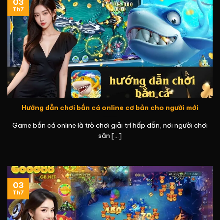
03
Th7
Hướng dẫn chơi bắn cá online cơ bản cho người mới
Game bắn cá online là trò chơi giải trí hấp dẫn, nơi người chơi
săn [...]
03
Th7