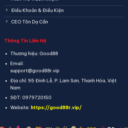
Điều Khoản & Điều Kiện
CEO Tôn Dạ Cần
Thông Tin Liên Hệ
Thương hiệu: Good88
Email:
support@good88r.vip
Địa chỉ: 95 Đinh Lễ, P. Lam Sơn, Thanh Hóa, Việt
Nam
SĐT: 0979720150
Website:
https://good88r.vip/