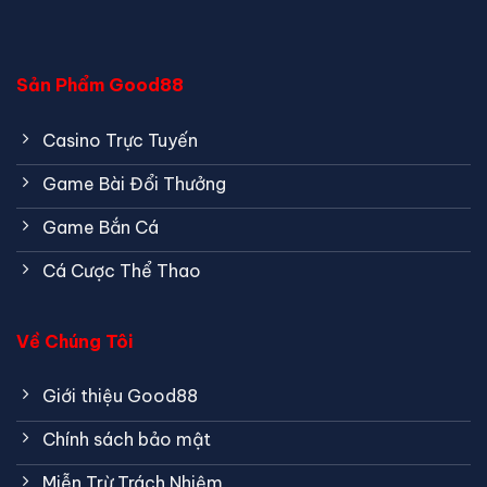
Sản Phẩm Good88
Casino Trực Tuyến
Game Bài Đổi Thưởng
Game Bắn Cá
Cá Cược Thể Thao
Về Chúng Tôi
Giới thiệu Good88
Chính sách bảo mật
Miễn Trừ Trách Nhiệm