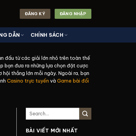
ĐĂNG KÝ
ĐĂNG NHẬP
NG DẪN
CHÍNH SÁCH
 đấu từ các giải lớn nhỏ trên toàn thế
iúp bạn đưa ra những lựa chọn đặt cược
hội thắng lớn mỗi ngày. Ngoài ra, bạn
ảnh
Casino trực tuyến
và
Game bài đổi
BÀI VIẾT MỚI NHẤT