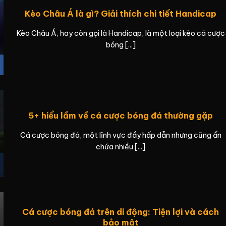
Kèo Châu Á là gì? Giải thích chi tiết Handicap
Kèo Châu Á, hay còn gọi là Handicap, là một loại kèo cá cược
bóng [...]
5+ hiểu lầm về cá cược bóng đá thường gặp
Cá cược bóng đá, một lĩnh vực đầy hấp dẫn nhưng cũng ẩn
chứa nhiều [...]
Cá cược bóng đá trên di động: Tiện lợi và cách
bảo mật