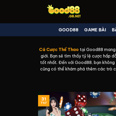
Chuyển
đến
nội
dung
GOOD88
GAME BÀI
B
Cá Cược Thể Thao
tại Good88 mang đế
giới. Bạn sẽ tìm thấy tỷ lệ cược hấp 
tốt nhất. Đến với Good88, bạn không 
cũng có thể khám phá thêm các trò c
31
Th7