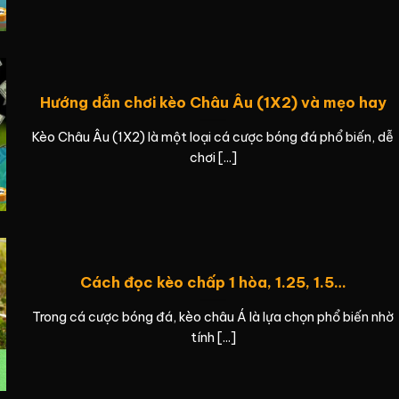
Hướng dẫn chơi kèo Châu Âu (1X2) và mẹo hay
Kèo Châu Âu (1X2) là một loại cá cược bóng đá phổ biến, dễ
chơi [...]
Cách đọc kèo chấp 1 hòa, 1.25, 1.5…
Trong cá cược bóng đá, kèo châu Á là lựa chọn phổ biến nhờ
tính [...]