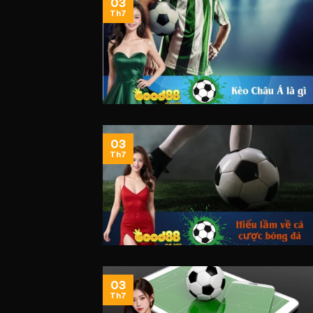
03
Th7
03
Th7
03
Th7