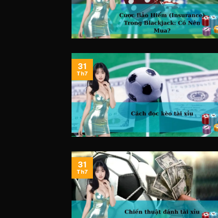
31
Th7
31
Th7