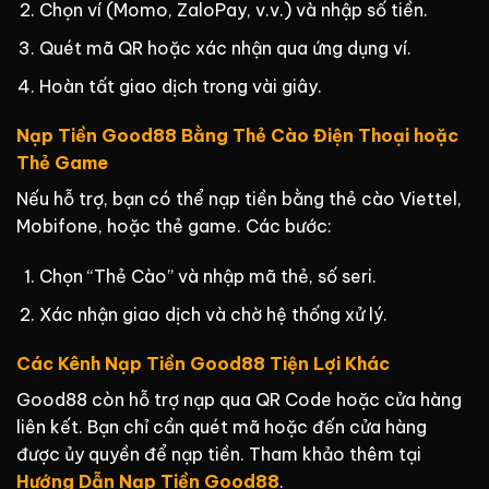
Chọn ví (Momo, ZaloPay, v.v.) và nhập số tiền.
Quét mã QR hoặc xác nhận qua ứng dụng ví.
Hoàn tất giao dịch trong vài giây.
Nạp Tiền Good88 Bằng Thẻ Cào Điện Thoại hoặc
Thẻ Game
Nếu hỗ trợ, bạn có thể nạp tiền bằng thẻ cào Viettel,
Mobifone, hoặc thẻ game. Các bước:
Chọn “Thẻ Cào” và nhập mã thẻ, số seri.
Xác nhận giao dịch và chờ hệ thống xử lý.
Các Kênh Nạp Tiền Good88 Tiện Lợi Khác
Good88 còn hỗ trợ nạp qua QR Code hoặc cửa hàng
liên kết. Bạn chỉ cần quét mã hoặc đến cửa hàng
được ủy quyền để nạp tiền. Tham khảo thêm tại
Hướng Dẫn Nạp Tiền Good88
.