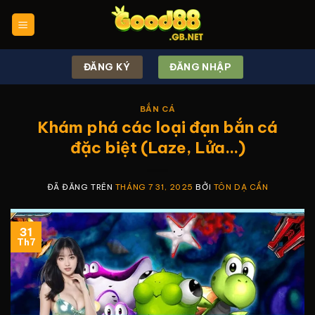
Chuyển
đến
nội
dung
ĐĂNG KÝ
ĐĂNG NHẬP
BẮN CÁ
Khám phá các loại đạn bắn cá
đặc biệt (Laze, Lửa…)
ĐÃ ĐĂNG TRÊN
THÁNG 7 31, 2025
BỞI
TÔN DẠ CẦN
31
Th7