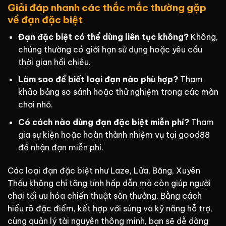
Giải đáp nhanh các thắc mắc thường gặp
về đạn đặc biệt
Đạn đặc biệt có thể dùng liên tục không?
Không,
chúng thường có giới hạn sử dụng hoặc yêu cầu
thời gian hồi chiêu.
Làm sao để biết loại đạn nào phù hợp?
Tham
khảo bảng so sánh hoặc thử nghiệm trong các màn
chơi nhỏ.
Có cách nào dùng đạn đặc biệt miễn phí?
Tham
gia sự kiện hoặc hoàn thành nhiệm vụ tại good88
để nhận đạn miễn phí.
Các loại đạn đặc biệt như Laze, Lửa, Băng, Xuyên
Thấu không chỉ tăng tính hấp dẫn mà còn giúp người
chơi tối ưu hóa chiến thuật săn thưởng. Bằng cách
hiểu rõ đặc điểm, kết hợp với súng và kỹ năng hỗ trợ,
cùng quản lý tài nguyên thông minh, bạn sẽ dễ dàng