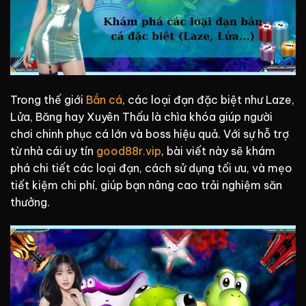
Trong thế giới
Bắn cá
, các loại đạn đặc biệt như Laze,
Lửa, Băng hay Xuyên Thấu là chìa khóa giúp người
chơi chinh phục cá lớn và boss hiệu quả. Với sự hỗ trợ
từ nhà cái uy tín
good88r.vip
, bài viết này sẽ khám
phá chi tiết các loại đạn, cách sử dụng tối ưu, và mẹo
tiết kiệm chi phí, giúp bạn nâng cao trải nghiệm săn
thưởng.