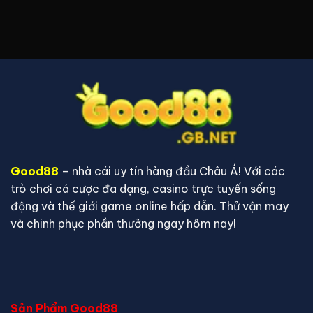
Good88
– nhà cái uy tín hàng đầu Châu Á! Với các
trò chơi cá cược đa dạng, casino trực tuyến sống
động và thế giới game online hấp dẫn. Thử vận may
và chinh phục phần thưởng ngay hôm nay!
Sản Phẩm Good88