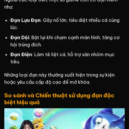
như:
Đạn Lựu Đạn
: Gây nổ lớn, tiêu diệt nhiều cá cùng
lúc.
Đạn Dội
: Bật lại khi chạm cạnh màn hình, tăng cơ
hội trúng đích.
Đạn Điện
: Làm tê liệt cá, hỗ trợ săn nhóm mục
tiêu.
Những loại đạn này thường xuất hiện trong sự kiện
hoặc yêu cầu cấp độ cao để mở khóa.
So sánh và Chiến thuật sử dụng đạn đặc
biệt hiệu quả