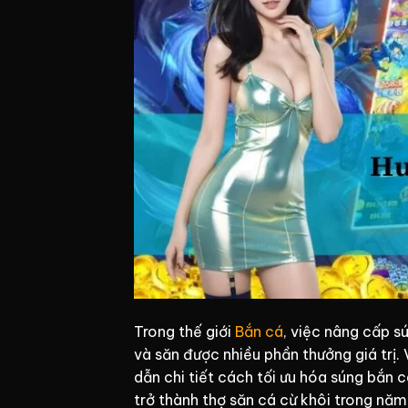
Trong thế giới
Bắn cá
, việc nâng cấp s
và săn được nhiều phần thưởng giá trị. V
dẫn chi tiết cách tối ưu hóa súng bắn c
trở thành thợ săn cá cừ khôi trong nă