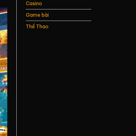
Casino
bài
hợp
lý
Game bài
Thể Thao