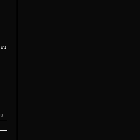
 ưu
ầu