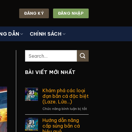
ĐĂNG KÝ
ĐĂNG NHẬP
NG DẪN
CHÍNH SÁCH
BÀI VIẾT MỚI NHẤT
Khám phá các loại
31
đạn bắn cá đặc biệt
Th7
(Laze, Lửa…)
Chức năng bình luận bị tắt
ở
Khám
phá
Hướng dẫn nâng
31
các
cấp súng bắn cá
Th7
loại
hiệu quả