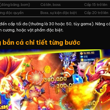
 (đóng băng, bom)
Cá lớn, boss
Cấp 15 trở lên
 ứng độc quyền
Boss, sự kiện đặc biệt
Cấp 20 trở lên
1 đến cấp tối đa (thường là 30 hoặc 50, tùy game). Nâng c
im cương, hoặc vật phẩm đặc biệt.
 bắn cá chi tiết từng bước