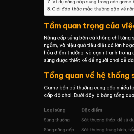
Ví dụ nâng cấp súng trong các game 
Giải đáp thắc mắc thường gặp về nâ
Tầm quan trọng của việ
Nâng cấp súng bắn cá không chỉ tăng s
ngắm, và hiệu quả tiêu diệt cá lớn hoặ
hóa điểm thưởng, và cạnh tranh trong
súng được thiết kế để người chơi dễ dà
Tổng quan về hệ thống 
Game bắn cá thường cung cấp nhiều loạ
cấp độ chơi. Dưới đây là bảng tổng qu
Loại súng
Đặc điểm
Súng thường
Sát thương thấp, dễ sử d
Súng nâng cấp
Sát thương trung bình, t