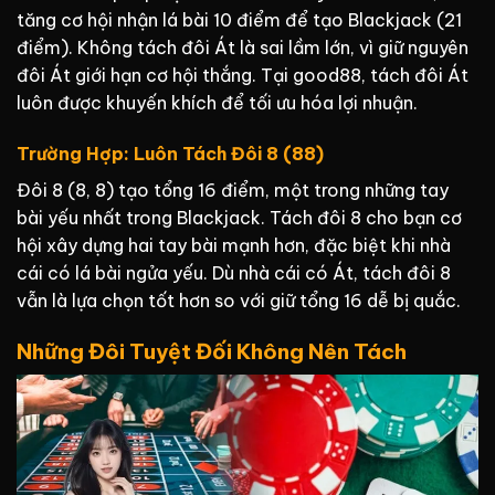
tăng cơ hội nhận lá bài 10 điểm để tạo Blackjack (21
điểm). Không tách đôi Át là sai lầm lớn, vì giữ nguyên
đôi Át giới hạn cơ hội thắng. Tại good88, tách đôi Át
luôn được khuyến khích để tối ưu hóa lợi nhuận.
Trường Hợp: Luôn Tách Đôi 8 (88)
Đôi 8 (8, 8) tạo tổng 16 điểm, một trong những tay
bài yếu nhất trong Blackjack. Tách đôi 8 cho bạn cơ
hội xây dựng hai tay bài mạnh hơn, đặc biệt khi nhà
cái có lá bài ngửa yếu. Dù nhà cái có Át, tách đôi 8
vẫn là lựa chọn tốt hơn so với giữ tổng 16 dễ bị quắc.
Những Đôi Tuyệt Đối Không Nên Tách