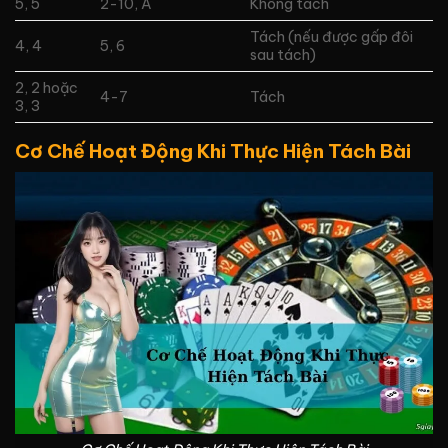
5, 5
2-10, A
Không tách
Tách (nếu được gấp đôi
4, 4
5, 6
sau tách)
2, 2 hoặc
4-7
Tách
3, 3
Cơ Chế Hoạt Động Khi Thực Hiện Tách Bài