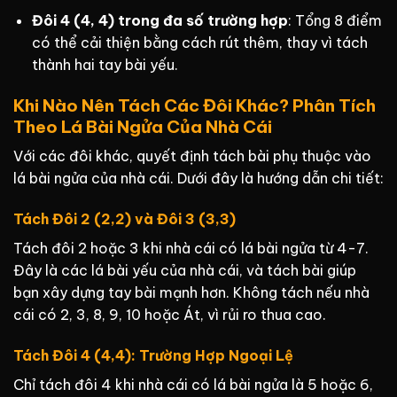
Đôi 4 (4, 4) trong đa số trường hợp
: Tổng 8 điểm
có thể cải thiện bằng cách rút thêm, thay vì tách
thành hai tay bài yếu.
Khi Nào Nên Tách Các Đôi Khác? Phân Tích
Theo Lá Bài Ngửa Của Nhà Cái
Với các đôi khác, quyết định tách bài phụ thuộc vào
lá bài ngửa của nhà cái. Dưới đây là hướng dẫn chi tiết:
Tách Đôi 2 (2,2) và Đôi 3 (3,3)
Tách đôi 2 hoặc 3 khi nhà cái có lá bài ngửa từ 4-7.
Đây là các lá bài yếu của nhà cái, và tách bài giúp
bạn xây dựng tay bài mạnh hơn. Không tách nếu nhà
cái có 2, 3, 8, 9, 10 hoặc Át, vì rủi ro thua cao.
Tách Đôi 4 (4,4): Trường Hợp Ngoại Lệ
Chỉ tách đôi 4 khi nhà cái có lá bài ngửa là 5 hoặc 6,