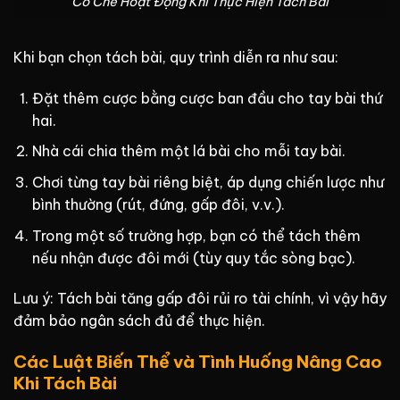
Cơ Chế Hoạt Động Khi Thực Hiện Tách Bài
Khi bạn chọn tách bài, quy trình diễn ra như sau:
Đặt thêm cược bằng cược ban đầu cho tay bài thứ
hai.
Nhà cái chia thêm một lá bài cho mỗi tay bài.
Chơi từng tay bài riêng biệt, áp dụng chiến lược như
bình thường (rút, đứng, gấp đôi, v.v.).
Trong một số trường hợp, bạn có thể tách thêm
nếu nhận được đôi mới (tùy quy tắc sòng bạc).
Lưu ý: Tách bài tăng gấp đôi rủi ro tài chính, vì vậy hãy
đảm bảo ngân sách đủ để thực hiện.
Các Luật Biến Thể và Tình Huống Nâng Cao
Khi Tách Bài