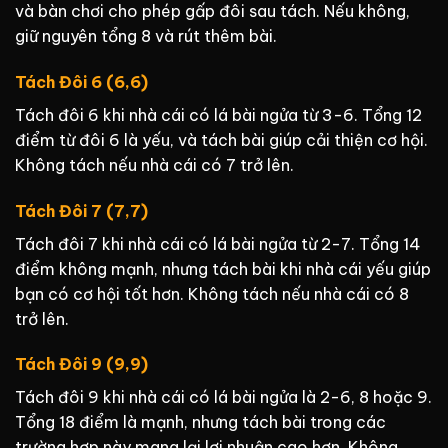
và bàn chơi cho phép gấp đôi sau tách. Nếu không,
giữ nguyên tổng 8 và rút thêm bài.
Tách Đôi 6 (6,6)
Tách đôi 6 khi nhà cái có lá bài ngửa từ 3-6. Tổng 12
điểm từ đôi 6 là yếu, và tách bài giúp cải thiện cơ hội.
Không tách nếu nhà cái có 7 trở lên.
Tách Đôi 7 (7,7)
Tách đôi 7 khi nhà cái có lá bài ngửa từ 2-7. Tổng 14
điểm không mạnh, nhưng tách bài khi nhà cái yếu giúp
bạn có cơ hội tốt hơn. Không tách nếu nhà cái có 8
trở lên.
Tách Đôi 9 (9,9)
Tách đôi 9 khi nhà cái có lá bài ngửa là 2-6, 8 hoặc 9.
Tổng 18 điểm là mạnh, nhưng tách bài trong các
trường hợp này mang lại lợi nhuận cao hơn. Không