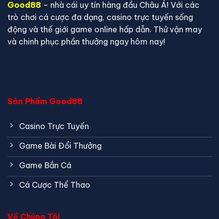
Good88
– nhà cái uy tín hàng đầu Châu Á! Với các
trò chơi cá cược đa dạng, casino trực tuyến sống
động và thế giới game online hấp dẫn. Thử vận may
và chinh phục phần thưởng ngay hôm nay!
Sản Phẩm Good88
Casino Trực Tuyến
Game Bài Đổi Thưởng
Game Bắn Cá
Cá Cược Thể Thao
Về Chúng Tôi