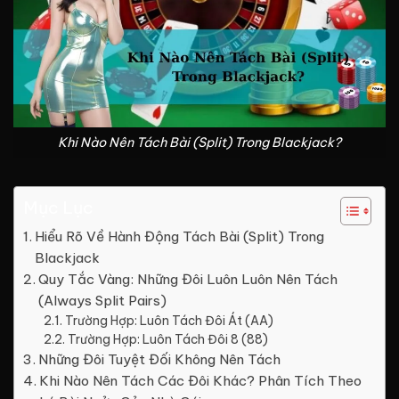
Khi Nào Nên Tách Bài (Split) Trong Blackjack?
Mục Lục
Hiểu Rõ Về Hành Động Tách Bài (Split) Trong
Blackjack
Quy Tắc Vàng: Những Đôi Luôn Luôn Nên Tách
(Always Split Pairs)
Trường Hợp: Luôn Tách Đôi Át (AA)
Trường Hợp: Luôn Tách Đôi 8 (88)
Những Đôi Tuyệt Đối Không Nên Tách
Khi Nào Nên Tách Các Đôi Khác? Phân Tích Theo