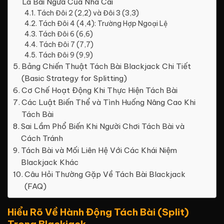
Lá Bài Ngửa Của Nhà Cái
Tách Đôi 2 (2,2) và Đôi 3 (3,3)
Tách Đôi 4 (4,4): Trường Hợp Ngoại Lệ
Tách Đôi 6 (6,6)
Tách Đôi 7 (7,7)
Tách Đôi 9 (9,9)
Bảng Chiến Thuật Tách Bài Blackjack Chi Tiết
(Basic Strategy for Splitting)
Cơ Chế Hoạt Động Khi Thực Hiện Tách Bài
Các Luật Biến Thể và Tình Huống Nâng Cao Khi
Tách Bài
Sai Lầm Phổ Biến Khi Người Chơi Tách Bài và
Cách Tránh
Tách Bài và Mối Liên Hệ Với Các Khái Niệm
Blackjack Khác
Câu Hỏi Thường Gặp Về Tách Bài Blackjack
(FAQ)
Hiểu Rõ Về Hành Động Tách Bài (Split)