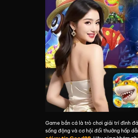
Game bắn cá là trò chơi giải trí đình 
sống động và cơ hội đổi thưởng hấp dẫn