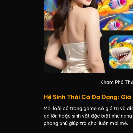
Khám Phá Thế
Hệ Sinh Thái Cá Đa Dạng: Giá 
Mỗi loài cá trong game có giá trị và đ
cá lớn hoặc sinh vật đặc biệt như nàng 
phong phú giúp trò chơi luôn mới mẻ.