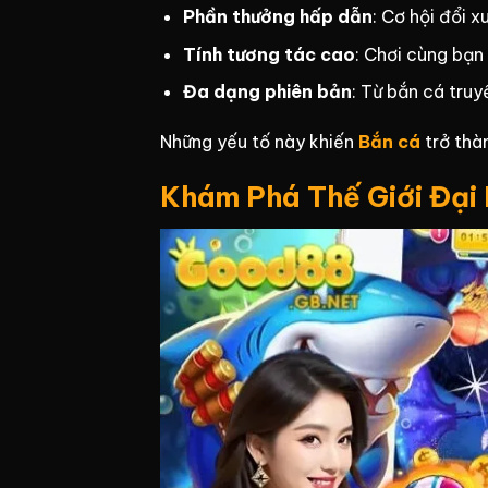
Phần thưởng hấp dẫn
: Cơ hội đổi 
Tính tương tác cao
: Chơi cùng bạn
Đa dạng phiên bản
: Từ bắn cá tru
Những yếu tố này khiến
Bắn cá
trở thà
Khám Phá Thế Giới Đại