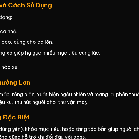
 và Cách Sử Dụng
 dạng:
 cá nhỏ.
g cao, dùng cho cá lớn.
óng xạ giúp hạ gục nhiều mục tiêu cùng lúc.
 hóa xu.
hưởng Lớn
 mập, rồng biển, xuất hiện ngẫu nhiên và mang lại phần thư
ệu xu, thu hút người chơi thử vận may.
 Đặc Biệt
ứng yên), khóa mục tiêu, hoặc tăng tốc bắn giúp người ch
ng cũng hỗ trợ khi đối đầu với boss.