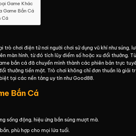
Loại Game Khác
ủa Game Bắn Cá
n Cá
i trò chơi điện tử nơi người chơi sử dụng vũ khí như súng, lư
rên màn hình, từ đó tích lũy điểm số hoặc xu đổi thưởng. T
 game bắn cá đã chuyển mình thành các phiên bản trực tuy
ổi thưởng tiền mặt. Trò chơi không chỉ đơn thuần là giải tr
biệt tại các nền tảng uy tín như Good88.
ame Bắn Cá
ơng sống động, hiệu ứng bắn súng mượt mà.
bắn, phù hợp cho mọi lứa tuổi.