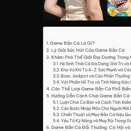
Mục Lục
Game Bắn Cá Là Gì?
Lý Giải Sức Hút Của Game Bắn Cá
Khám Phá Thế Giới Đại Dương Trong
Hệ Sinh Thái Cá Đa Dạng: Giá Trị và
Kho Vũ Khí Từ A-Z: Sức Mạnh và Cá
Boss, Jackpot và Các Phần Thưởng
Vật Phẩm Hỗ Trợ và Tính Năng Đặc 
Các Thể Loại Game Bắn Cá Phổ Biến
Hướng Dẫn Cách Chơi Game Bắn Cá
Luật Chơi Cơ Bản và Cách Tính Điể
Các Bước Nhập Môn Cho Người Mới 
Chiến Thuật và Mẹo Bắn Cá Hiệu Qu
Yếu Tố Kỹ Năng và May Rủi Trong 
Game Bắn Cá Đổi Thưởng: Cơ Hội và