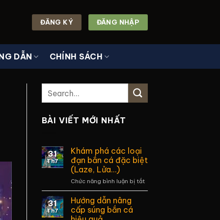
ĐĂNG KÝ
ĐĂNG NHẬP
NG DẪN
CHÍNH SÁCH
BÀI VIẾT MỚI NHẤT
Khám phá các loại
31
đạn bắn cá đặc biệt
Th7
(Laze, Lửa…)
Chức năng bình luận bị tắt
ở
Khám
phá
Hướng dẫn nâng
31
các
cấp súng bắn cá
Th7
loại
hiệu quả