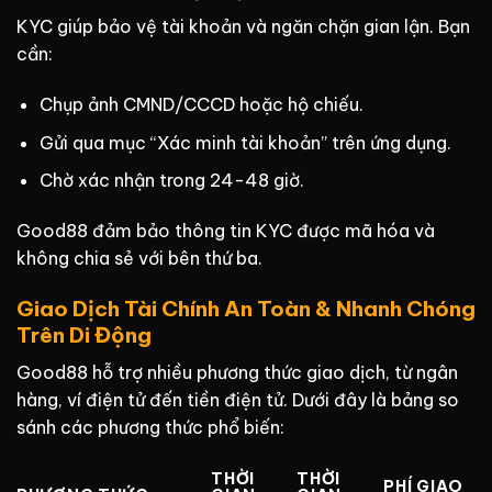
KYC giúp bảo vệ tài khoản và ngăn chặn gian lận. Bạn
cần:
Chụp ảnh CMND/CCCD hoặc hộ chiếu.
Gửi qua mục “Xác minh tài khoản” trên ứng dụng.
Chờ xác nhận trong 24-48 giờ.
Good88 đảm bảo thông tin KYC được mã hóa và
không chia sẻ với bên thứ ba.
Giao Dịch Tài Chính An Toàn & Nhanh Chóng
Trên Di Động
Good88 hỗ trợ nhiều phương thức giao dịch, từ ngân
hàng, ví điện tử đến tiền điện tử. Dưới đây là bảng so
sánh các phương thức phổ biến:
THỜI
THỜI
PHÍ GIAO