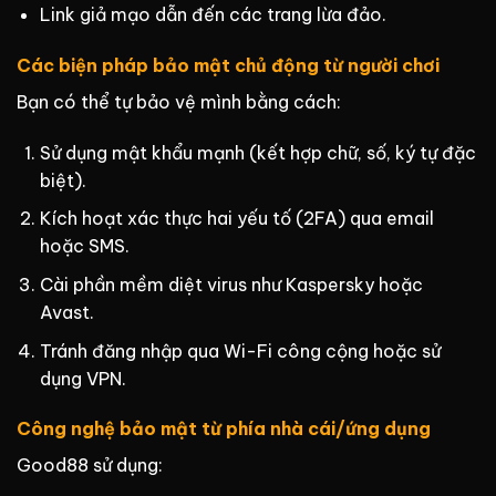
Link giả mạo dẫn đến các trang lừa đảo.
Các biện pháp bảo mật chủ động từ người chơi
Bạn có thể tự bảo vệ mình bằng cách:
Sử dụng mật khẩu mạnh (kết hợp chữ, số, ký tự đặc
biệt).
Kích hoạt xác thực hai yếu tố (2FA) qua email
hoặc SMS.
Cài phần mềm diệt virus như Kaspersky hoặc
Avast.
Tránh đăng nhập qua Wi-Fi công cộng hoặc sử
dụng VPN.
Công nghệ bảo mật từ phía nhà cái/ứng dụng
Good88 sử dụng: