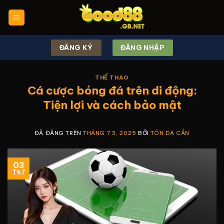
Chuyển
đến
nội
dung
ĐĂNG KÝ
ĐĂNG NHẬP
THỂ THAO
Cá cược bóng đá trên di động:
Tiện lợi và cách bảo mật
ĐÃ ĐĂNG TRÊN
THÁNG 7 3, 2025
BỞI
TÔN DẠ CẦN
03
Th7