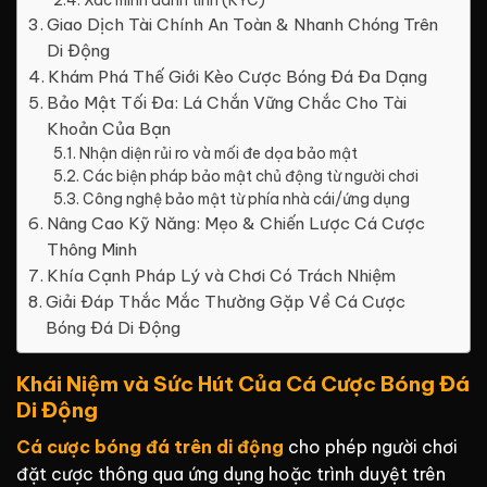
Xác minh danh tính (KYC)
Giao Dịch Tài Chính An Toàn & Nhanh Chóng Trên
Di Động
Khám Phá Thế Giới Kèo Cược Bóng Đá Đa Dạng
Bảo Mật Tối Đa: Lá Chắn Vững Chắc Cho Tài
Khoản Của Bạn
Nhận diện rủi ro và mối đe dọa bảo mật
Các biện pháp bảo mật chủ động từ người chơi
Công nghệ bảo mật từ phía nhà cái/ứng dụng
Nâng Cao Kỹ Năng: Mẹo & Chiến Lược Cá Cược
Thông Minh
Khía Cạnh Pháp Lý và Chơi Có Trách Nhiệm
Giải Đáp Thắc Mắc Thường Gặp Về Cá Cược
Bóng Đá Di Động
Khái Niệm và Sức Hút Của Cá Cược Bóng Đá
Di Động
Cá cược bóng đá trên di động
cho phép người chơi
đặt cược thông qua ứng dụng hoặc trình duyệt trên