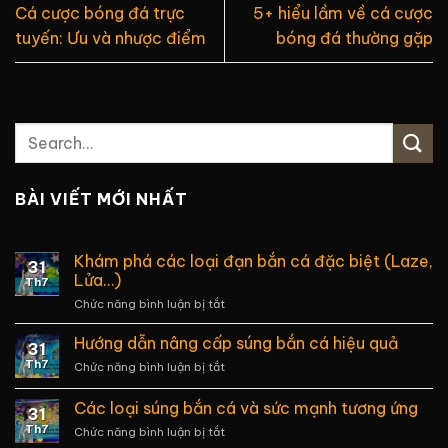
Cá cược bóng đá trực
5+ hiểu lầm về cá cược
tuyến: Ưu và nhược điểm
bóng đá thường gặp
BÀI VIẾT MỚI NHẤT
Khám phá các loại đạn bắn cá đặc biệt (Laze,
31
Lửa…)
Th7
Chức năng bình luận bị tắt
ở
Khám
phá
Hướng dẫn nâng cấp súng bắn cá hiệu quả
31
các
Th7
Chức năng bình luận bị tắt
ở
loại
Hướng
đạn
dẫn
Các loại súng bắn cá và sức mạnh tương ứng
bắn
31
nâng
cá
Th7
Chức năng bình luận bị tắt
ở
cấp
đặc