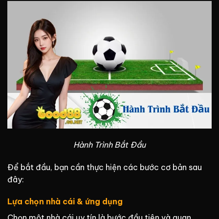
Hành Trình Bắt Đầu
Để bắt đầu, bạn cần thực hiện các bước cơ bản sau
đây:
Lựa chọn nhà cái & ứng dụng
Chọn một nhà cái uy tín là bước đầu tiên và quan