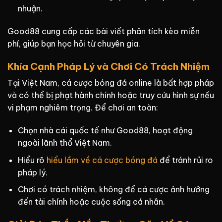
nhuận.
Good88 cung cấp các bài viết phân tích kèo miễn
phí, giúp bạn học hỏi từ chuyên gia.
Khía Cạnh Pháp Lý và Chơi Có Trách Nhiệm
Tại Việt Nam, cá cược bóng đá online là bất hợp pháp
và có thể bị phạt hành chính hoặc truy cứu hình sự nếu
vi phạm nghiêm trọng. Để chơi an toàn:
Chọn nhà cái quốc tế như Good88, hoạt động
ngoài lãnh thổ Việt Nam.
Hiểu rõ
hiểu lầm về cá cược bóng đá
để tránh rủi ro
pháp lý.
Chơi có trách nhiệm, không để cá cược ảnh hưởng
đến tài chính hoặc cuộc sống cá nhân.