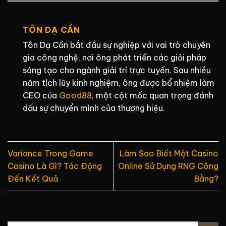
TÔN DẠ CẦN
Tôn Dạ Cần bắt đầu sự nghiệp với vai trò chuyên
gia công nghệ, nơi ông phát triển các giải pháp
sáng tạo cho ngành giải trí trực tuyến. Sau nhiều
năm tích lũy kinh nghiệm, ông được bổ nhiệm làm
CEO của
Good88
, một cột mốc quan trọng đánh
dấu sự chuyển mình của thương hiệu.
Variance Trong Game
Làm Sao Biết Một Casino
Casino Là Gì? Tác Động
Online Sử Dụng RNG Công
Đến Kết Quả
Bằng?