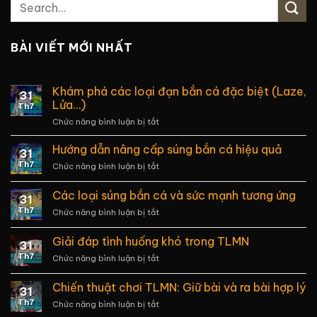
BÀI VIẾT MỚI NHẤT
Khám phá các loại đạn bắn cá đặc biệt (Laze,
31
Lửa…)
Th7
Chức năng bình luận bị tắt
ở
Khám
phá
Hướng dẫn nâng cấp súng bắn cá hiệu quả
31
các
Th7
Chức năng bình luận bị tắt
ở
loại
Hướng
đạn
dẫn
Các loại súng bắn cá và sức mạnh tương ứng
bắn
31
nâng
cá
Th7
Chức năng bình luận bị tắt
ở
cấp
đặc
Các
súng
biệt
loại
bắn
Giải đáp tình huống khó trong TLMN
(Laze,
31
súng
cá
Lửa…)
Th7
Chức năng bình luận bị tắt
ở
bắn
hiệu
Giải
cá
quả
đáp
và
Chiến thuật chơi TLMN: Giữ bài và ra bài hợp lý
31
tình
sức
Th7
Chức năng bình luận bị tắt
ở
huống
mạnh
Chiến