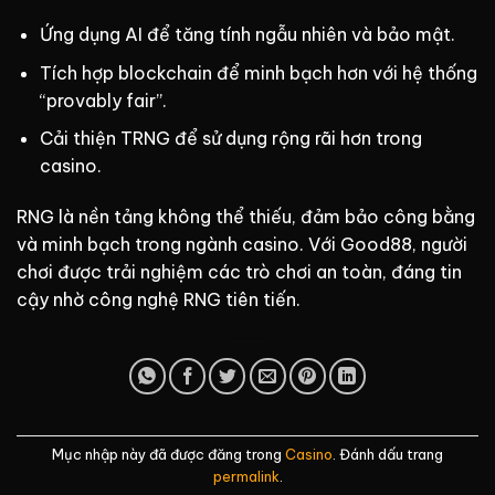
Ứng dụng AI để tăng tính ngẫu nhiên và bảo mật.
Tích hợp blockchain để minh bạch hơn với hệ thống
“provably fair”.
Cải thiện TRNG để sử dụng rộng rãi hơn trong
casino.
RNG là nền tảng không thể thiếu, đảm bảo công bằng
và minh bạch trong ngành casino. Với Good88, người
chơi được trải nghiệm các trò chơi an toàn, đáng tin
cậy nhờ công nghệ RNG tiên tiến.
Mục nhập này đã được đăng trong
Casino
. Đánh dấu trang
permalink
.