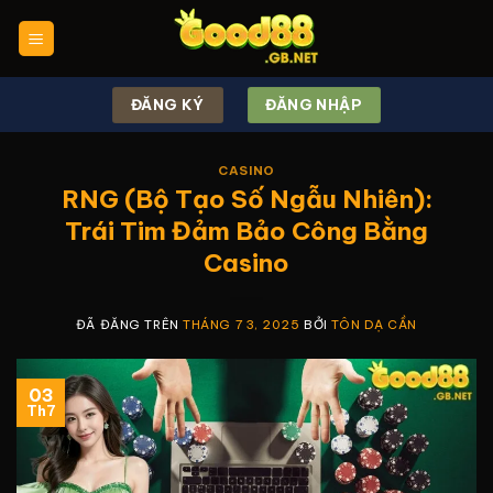
Chuyển
đến
nội
dung
ĐĂNG KÝ
ĐĂNG NHẬP
CASINO
RNG (Bộ Tạo Số Ngẫu Nhiên):
Trái Tim Đảm Bảo Công Bằng
Casino
ĐÃ ĐĂNG TRÊN
THÁNG 7 3, 2025
BỞI
TÔN DẠ CẦN
03
Th7