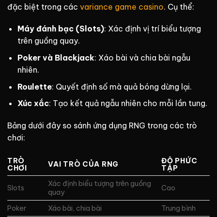
đặc biệt trong các
variance game casino
. Cụ thể:
Máy đánh bạc (Slots)
: Xác định vị trí biểu tượng
trên guồng quay.
Poker và Blackjack
: Xáo bài và chia bài ngẫu
nhiên.
Roulette
: Quyết định số mà quả bóng dừng lại.
Xúc xắc
: Tạo kết quả ngẫu nhiên cho mỗi lần tung.
Bảng dưới đây so sánh ứng dụng RNG trong các trò
chơi:
TRÒ
ĐỘ PHỨC
VAI TRÒ CỦA RNG
CHƠI
TẠP
Xác định biểu tượng trên guồng
Slots
Cao
quay
Poker
Xáo bài, chia bài
Trung bình